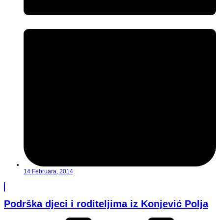
14 Februara, 2014
Podrška djeci i roditeljima iz Konjević Polja