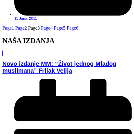
11 Juna, 2011
Page
1
Page
2
Page
3
Page
4
Page
5
Page
6
NAŠA IZDANJA
Novo izdanje MM: “Život jednog Mladog
muslimana” Frljak Velija