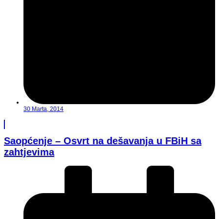
30 Marta, 2014
Saopćenje – Osvrt na dešavanja u FBiH sa
zahtjevima