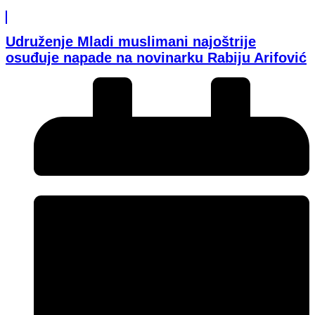
Udruženje Mladi muslimani najoštrije
osuđuje napade na novinarku Rabiju Arifović