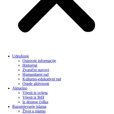
Udruženje
Osnovne informacije
Historijat
Zvanični stavovi
Humanitarni rad
Kulturno-edukativni rad
Ostale aktivnosti
Aktuelno
Vijesti iz svijeta
Vijesti iz BiH
Iz drugog ćoška
Razumjevanje islama
Život u islamu