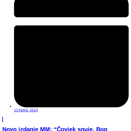
13 Aprila, 2024
Novo izdanje MM: “Čovjek snuje, Bog