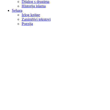
Dijalog s drugima
Historija islama
Sehara
Izlog knjige
Zanimljivi tekstovi
Poezija