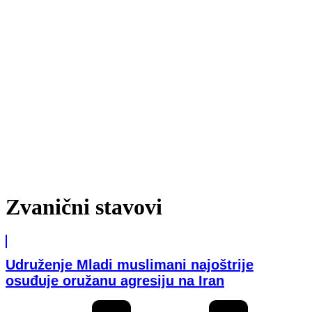
Zvanični stavovi
Udruženje Mladi muslimani najoštrije
osuđuje oružanu agresiju na Iran