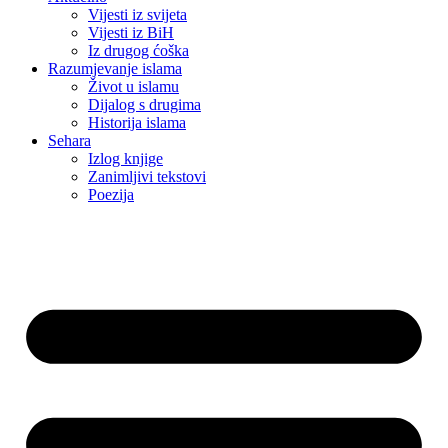
Vijesti iz svijeta
Vijesti iz BiH
Iz drugog ćoška
Razumjevanje islama
Život u islamu
Dijalog s drugima
Historija islama
Sehara
Izlog knjige
Zanimljivi tekstovi
Poezija