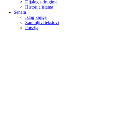
Dijalog s drugima
Historija islama
Sehara
Izlog knjige
Zanimljivi tekstovi
Poezija