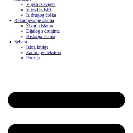
Vijesti iz svijeta
Vijesti iz BiH
Iz drugog ćoška
Razumjevanje islama
Život u islamu
Dijalog s drugima
Historija islama
Sehara
Izlog knjige
Zanimljivi tekstovi
Poezija