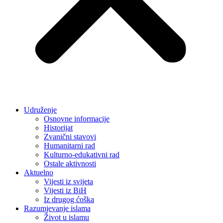
Udruženje
Osnovne informacije
Historijat
Zvanični stavovi
Humanitarni rad
Kulturno-edukativni rad
Ostale aktivnosti
Aktuelno
Vijesti iz svijeta
Vijesti iz BiH
Iz drugog ćoška
Razumjevanje islama
Život u islamu