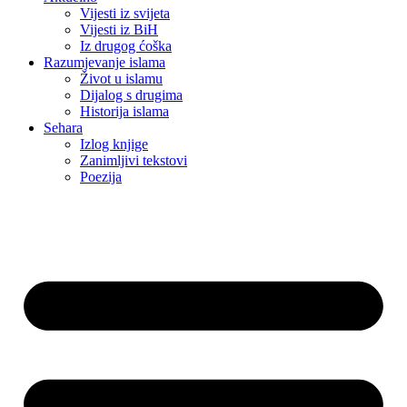
Vijesti iz svijeta
Vijesti iz BiH
Iz drugog ćoška
Razumjevanje islama
Život u islamu
Dijalog s drugima
Historija islama
Sehara
Izlog knjige
Zanimljivi tekstovi
Poezija