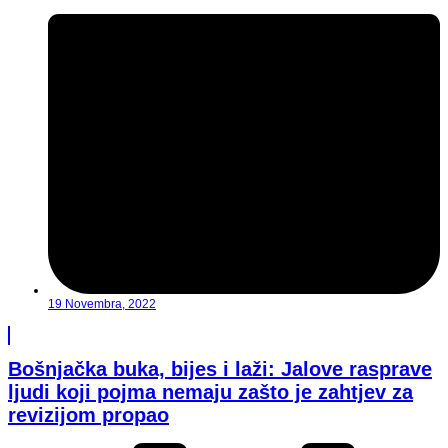
19 Novembra, 2022
Bošnjačka buka, bijes i laži: Jalove rasprave
ljudi koji pojma nemaju zašto je zahtjev za
revizijom propao