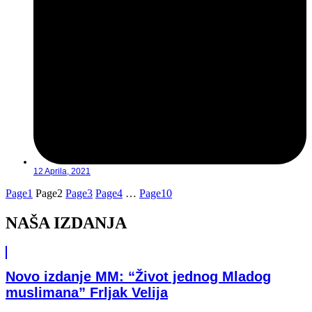
12 Aprila, 2021
Page
1
Page
2
Page
3
Page
4
…
Page
10
NAŠA IZDANJA
Novo izdanje MM: “Život jednog Mladog
muslimana” Frljak Velija