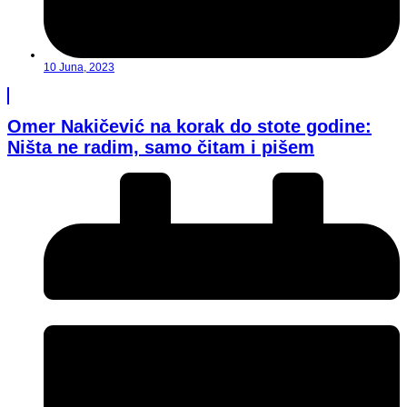
10 Juna, 2023
Omer Nakičević na korak do stote godine:
Ništa ne radim, samo čitam i pišem