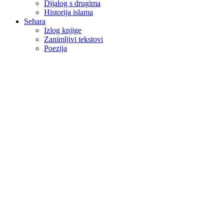
Dijalog s drugima
Historija islama
Sehara
Izlog knjige
Zanimljivi tekstovi
Poezija