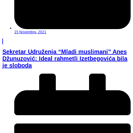
15 Novembra, 2021
Sekretar Udruženja “Mladi muslimani” Anes
Džunuzović: Ideal rahmetli Izetbegovića bila
je sloboda