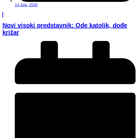
14 Jula, 2026
Novi visoki predstavnik: Ode katolik, dođe
križar