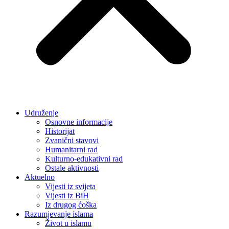
Udruženje
Osnovne informacije
Historijat
Zvanični stavovi
Humanitarni rad
Kulturno-edukativni rad
Ostale aktivnosti
Aktuelno
Vijesti iz svijeta
Vijesti iz BiH
Iz drugog ćoška
Razumjevanje islama
Život u islamu