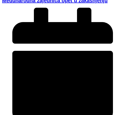
Međunarodna zajednica opet u zakašnjenju