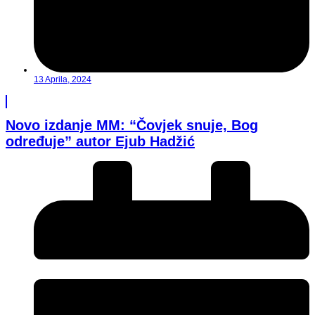
13 Aprila, 2024
Novo izdanje MM: “Čovjek snuje, Bog
određuje” autor Ejub Hadžić