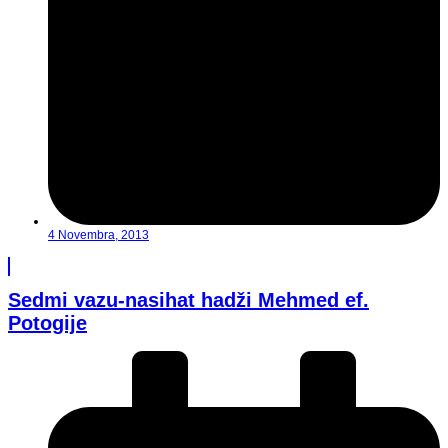
4 Novembra, 2013
Sedmi vazu-nasihat hadži Mehmed ef.
Potogije