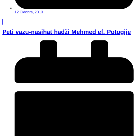
12 Oktobra, 2013
Peti vazu-nasihat hadži Mehmed ef. Potogije