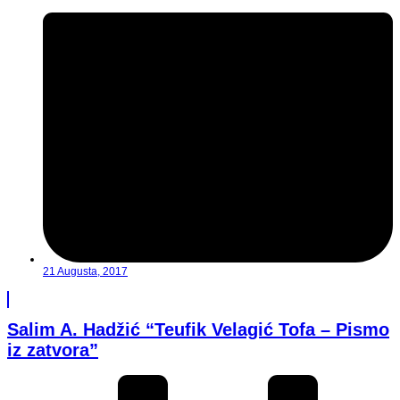
21 Augusta, 2017
Salim A. Hadžić “Teufik Velagić Tofa – Pismo
iz zatvora”