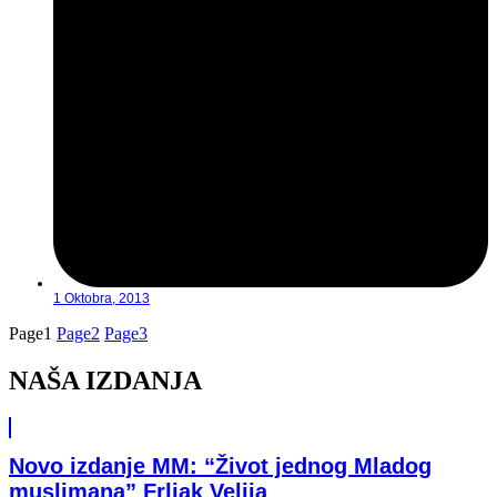
1 Oktobra, 2013
Page
1
Page
2
Page
3
NAŠA IZDANJA
Novo izdanje MM: “Život jednog Mladog
muslimana” Frljak Velija