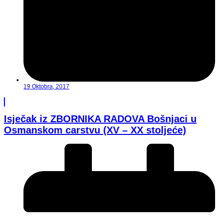
19 Oktobra, 2017
Isječak iz ZBORNIKA RADOVA Bošnjaci u
Osmanskom carstvu (XV – XX stoljeće)