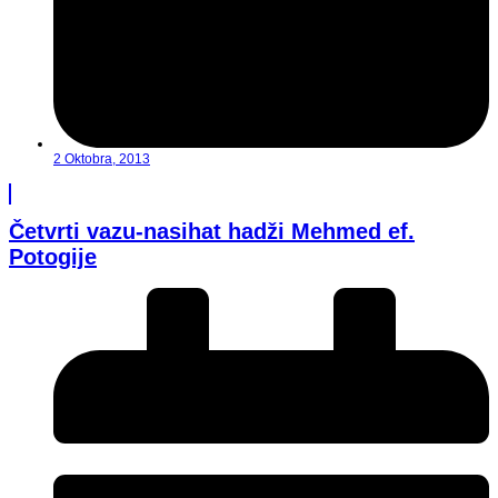
2 Oktobra, 2013
Četvrti vazu-nasihat hadži Mehmed ef.
Potogije