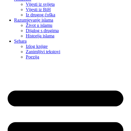
Vijesti iz svijeta
Vijesti iz BiH
Iz drugog ćoška
Razumjevanje islama
Život u islamu
Dijalog s drugima
Historija islama
Sehara
Izlog knjige
Zanimljivi tekstovi
Poezija