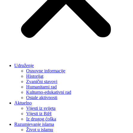
Udruženje
Osnovne informacije
Historijat
Zvanični stavovi
Humanitarni rad
Kulturno-edukativni rad
Ostale aktivnosti
Aktuelno
Vijesti iz svijeta
Vijesti iz BiH
Iz drugog ćoška
Razumjevanje islama
Život u islamu