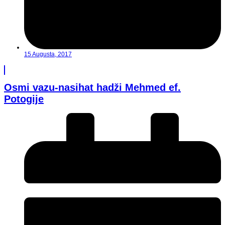
15 Augusta, 2017
Osmi vazu-nasihat hadži Mehmed ef.
Potogije