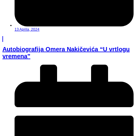
13 Aprila, 2024
Autobiografija Omera Nakičevića “U vrtlogu
vremena”