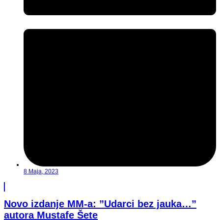
8 Maja, 2023
Novo izdanje MM-a: ”Udarci bez jauka…”
autora Mustafe Šete