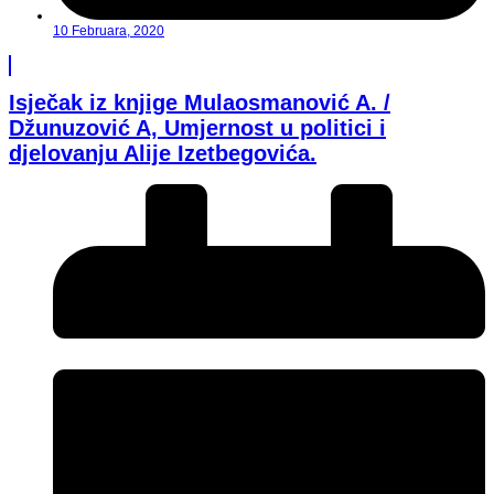
10 Februara, 2020
Isječak iz knjige Mulaosmanović A. /
Džunuzović A, Umjernost u politici i
djelovanju Alije Izetbegovića.