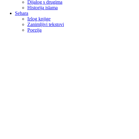
Dijalog s drugima
Historija islama
Sehara
Izlog knjige
Zanimljivi tekstovi
Poezija