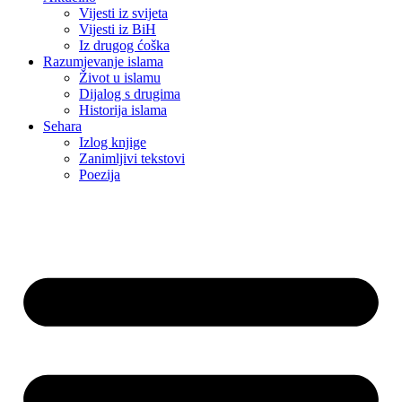
Vijesti iz svijeta
Vijesti iz BiH
Iz drugog ćoška
Razumjevanje islama
Život u islamu
Dijalog s drugima
Historija islama
Sehara
Izlog knjige
Zanimljivi tekstovi
Poezija