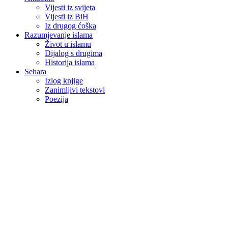
Vijesti iz svijeta
Vijesti iz BiH
Iz drugog ćoška
Razumjevanje islama
Život u islamu
Dijalog s drugima
Historija islama
Sehara
Izlog knjige
Zanimljivi tekstovi
Poezija