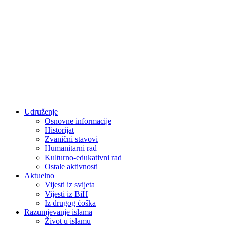
Udruženje
Osnovne informacije
Historijat
Zvanični stavovi
Humanitarni rad
Kulturno-edukativni rad
Ostale aktivnosti
Aktuelno
Vijesti iz svijeta
Vijesti iz BiH
Iz drugog ćoška
Razumjevanje islama
Život u islamu