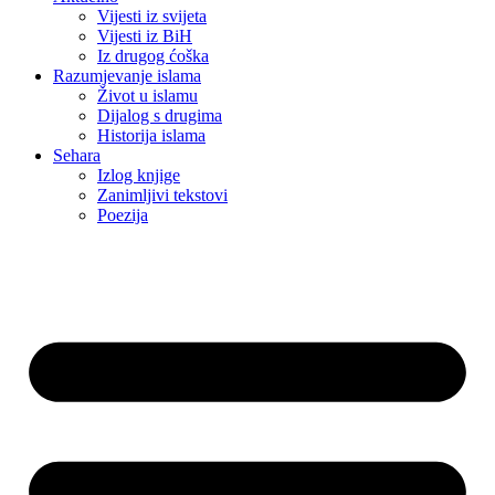
Vijesti iz svijeta
Vijesti iz BiH
Iz drugog ćoška
Razumjevanje islama
Život u islamu
Dijalog s drugima
Historija islama
Sehara
Izlog knjige
Zanimljivi tekstovi
Poezija