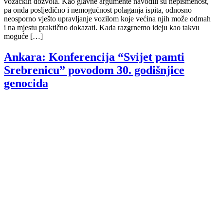
vozačkih dozvola. Kao glavne argumente navodili su nepismenost,
pa onda posljedično i nemogućnost polaganja ispita, odnosno
neosporno vješto upravljanje vozilom koje većina njih može odmah
i na mjestu praktično dokazati. Kada razgrnemo ideju kao takvu
moguće […]
Ankara: Konferencija “Svijet pamti
Srebrenicu” povodom 30. godišnjice
genocida