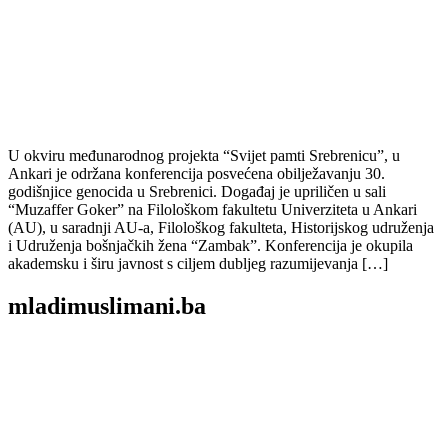
U okviru međunarodnog projekta “Svijet pamti Srebrenicu”, u
Ankari je održana konferencija posvećena obilježavanju 30.
godišnjice genocida u Srebrenici. Događaj je upriličen u sali
“Muzaffer Goker” na Filološkom fakultetu Univerziteta u Ankari
(AU), u saradnji AU-a, Filološkog fakulteta, Historijskog udruženja
i Udruženja bošnjačkih žena “Zambak”. Konferencija je okupila
akademsku i širu javnost s ciljem dubljeg razumijevanja […]
mladimuslimani.ba