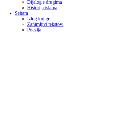
Dijalog s drugima
Historija islama
Sehara
Izlog knjige
Zanimljivi tekstovi
Poezija