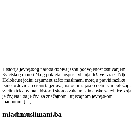
Historija jevrejskog naroda dobiva jasnu podvojenost osnivanjem
Svjetskog cionističkog pokreta i uspostavljanja države Izrael. Nije
Holokaust jedini argument zašto muslimani moraju praviti razliku
između Jevreja i cionista jer ovaj narod ima jasno definisan položaj u
svetim tekstovima i historiji skoro svake muslimanske zajednice koja
je živjela i dalje živi sa značajnom i utjecajnom jevrejskom
manjinom. […]
mladimuslimani.ba