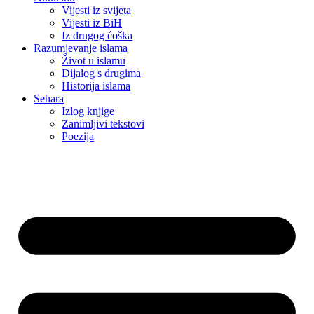
Vijesti iz svijeta
Vijesti iz BiH
Iz drugog ćoška
Razumjevanje islama
Život u islamu
Dijalog s drugima
Historija islama
Sehara
Izlog knjige
Zanimljivi tekstovi
Poezija