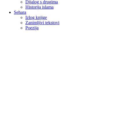
Dijalog s drugima
Historija islama
Sehara
Izlog knjige
Zanimljivi tekstovi
Poezija