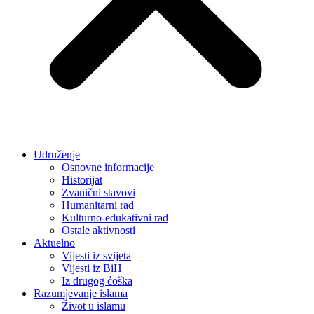
Udruženje
Osnovne informacije
Historijat
Zvanični stavovi
Humanitarni rad
Kulturno-edukativni rad
Ostale aktivnosti
Aktuelno
Vijesti iz svijeta
Vijesti iz BiH
Iz drugog ćoška
Razumjevanje islama
Život u islamu