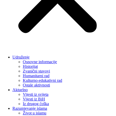
Udruženje
Osnovne informacije
Historijat
Zvanični stavovi
Humanitarni rad
Kulturno-edukativni rad
Ostale aktivnosti
Aktuelno
Vijesti iz svijeta
Vijesti iz BiH
Iz drugog ćoška
Razumjevanje islama
Život u islamu