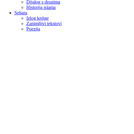
Dijalog s drugima
Historija islama
Sehara
Izlog knjige
Zanimljivi tekstovi
Poezija