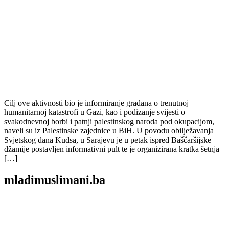
Cilj ove aktivnosti bio je informiranje građana o trenutnoj
humanitarnoj katastrofi u Gazi, kao i podizanje svijesti o
svakodnevnoj borbi i patnji palestinskog naroda pod okupacijom,
naveli su iz Palestinske zajednice u BiH. U povodu obilježavanja
Svjetskog dana Kudsa, u Sarajevu je u petak ispred Baščaršijske
džamije postavljen informativni pult te je organizirana kratka šetnja
[…]
mladimuslimani.ba