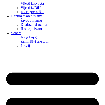
Vijesti iz svijeta
Vijesti iz BiH
Iz drugog ćoška
Razumjevanje islama
Život u islamu
Dijalog s drugima
Historija islama
Sehara
Izlog knjige
Zanimljivi tekstovi
Poezija