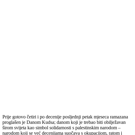
Prije gotovo četiri i po decenije posljednji petak mjeseca ramazana
proglašen je Danom Kudsa; danom koji je trebao biti obilježavan
širom svijeta kao simbol solidarnosti s palestinskim narodom –
narodom koji se već decenijama suočava s okupacijom, ratom i