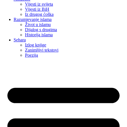
Vijesti iz svijeta
Vijesti iz BiH
Iz drugog ćoška
Razumjevanje islama
Život u islamu
Dijalog s drugima
Historija islama
Sehara
Izlog knjige
Zanimljivi tekstovi
Poezija