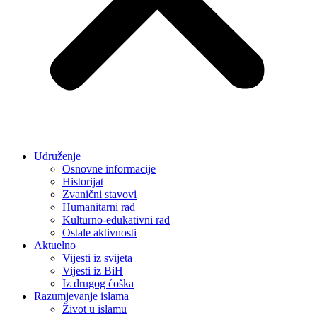
Udruženje
Osnovne informacije
Historijat
Zvanični stavovi
Humanitarni rad
Kulturno-edukativni rad
Ostale aktivnosti
Aktuelno
Vijesti iz svijeta
Vijesti iz BiH
Iz drugog ćoška
Razumjevanje islama
Život u islamu