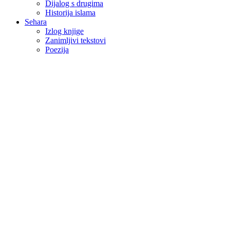
Dijalog s drugima
Historija islama
Sehara
Izlog knjige
Zanimljivi tekstovi
Poezija