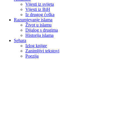
Vijesti iz svijeta
Vijesti iz BiH
Iz drugog ćoška
Razumjevanje islama
Život u islamu
Dijalog s drugima
Historija islama
Sehara
Izlog knjige
Zanimljivi tekstovi
Poezija