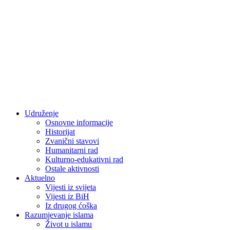
Udruženje
Osnovne informacije
Historijat
Zvanični stavovi
Humanitarni rad
Kulturno-edukativni rad
Ostale aktivnosti
Aktuelno
Vijesti iz svijeta
Vijesti iz BiH
Iz drugog ćoška
Razumjevanje islama
Život u islamu