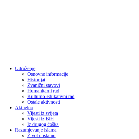
Udruženje
Osnovne informacije
Historijat
Zvanični stavovi
Humanitarni rad
Kulturno-edukativni rad
Ostale aktivnosti
Aktuelno
Vijesti iz svijeta
Vijesti iz BiH
Iz drugog ćoška
Razumjevanje islama
Život u islamu