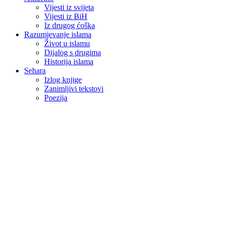
Vijesti iz svijeta
Vijesti iz BiH
Iz drugog ćoška
Razumjevanje islama
Život u islamu
Dijalog s drugima
Historija islama
Sehara
Izlog knjige
Zanimljivi tekstovi
Poezija