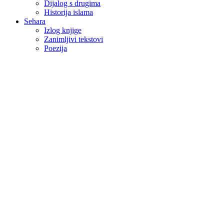
Dijalog s drugima
Historija islama
Sehara
Izlog knjige
Zanimljivi tekstovi
Poezija