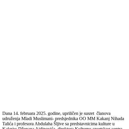
Dana 14. februara 2025. godine, upriličen je susret članova
udruženja Mladi Muslimani- predsjednika OO MM Kakanj Nihada
Talića i profesora Abdulaha Šljive sa predstavnicima kulture u
Kaknju: Dženana Ajdinovića, direktora Kulturno-sportskog centra