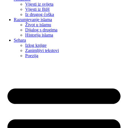
Vijesti iz svijeta
Vijesti iz BiH
Iz drugog ćoška
Razumjevanje islama
Život u islamu
Dijalog s drugima
Historija islama
Sehara
Izlog knjige
Zanimljivi tekstovi
Poezija