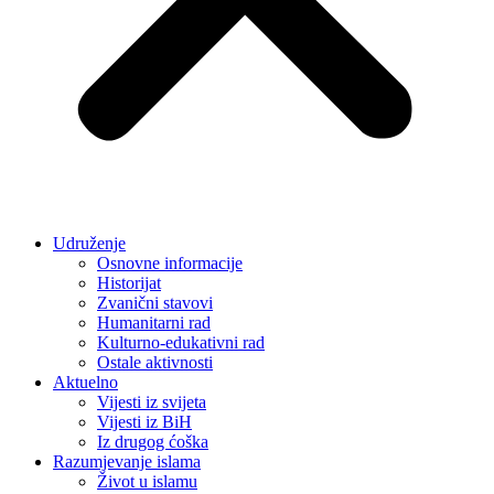
Udruženje
Osnovne informacije
Historijat
Zvanični stavovi
Humanitarni rad
Kulturno-edukativni rad
Ostale aktivnosti
Aktuelno
Vijesti iz svijeta
Vijesti iz BiH
Iz drugog ćoška
Razumjevanje islama
Život u islamu