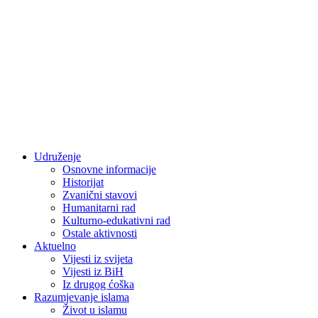
Udruženje
Osnovne informacije
Historijat
Zvanični stavovi
Humanitarni rad
Kulturno-edukativni rad
Ostale aktivnosti
Aktuelno
Vijesti iz svijeta
Vijesti iz BiH
Iz drugog ćoška
Razumjevanje islama
Život u islamu