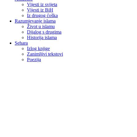
Vijesti iz svijeta
Vijesti iz BiH
Iz drugog ćoška
Razumjevanje islama
Život u islamu
Dijalog s drugima
Historija islama
Sehara
Izlog knjige
Zanimljivi tekstovi
Poezija