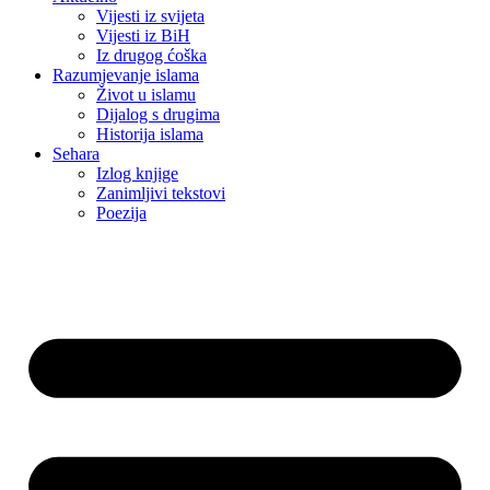
Vijesti iz svijeta
Vijesti iz BiH
Iz drugog ćoška
Razumjevanje islama
Život u islamu
Dijalog s drugima
Historija islama
Sehara
Izlog knjige
Zanimljivi tekstovi
Poezija