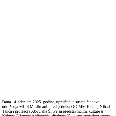
Dana 14. februara 2025. godine, upriličen je susret članova
udruženja Mladi Muslimani- predsjednika OO MM Kakanj Nihada
Talića i profesora Abdulaha Šljive sa predstavnicima kulture u
Kaknju: Dženana Ajdinovića, direktora Kulturno-sportskog centra