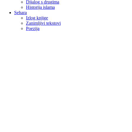
Dijalog s drugima
Historija islama
Sehara
Izlog knjige
Zanimljivi tekstovi
Poezija