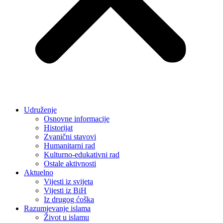
Udruženje
Osnovne informacije
Historijat
Zvanični stavovi
Humanitarni rad
Kulturno-edukativni rad
Ostale aktivnosti
Aktuelno
Vijesti iz svijeta
Vijesti iz BiH
Iz drugog ćoška
Razumjevanje islama
Život u islamu