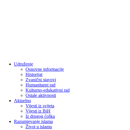
Udruženje
Osnovne informacije
Historijat
Zvanični stavovi
Humanitarni rad
Kulturno-edukativni rad
Ostale aktivnosti
Aktuelno
Vijesti iz svijeta
Vijesti iz BiH
Iz drugog ćoška
Razumjevanje islama
Život u islamu