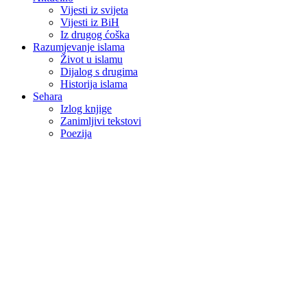
Vijesti iz svijeta
Vijesti iz BiH
Iz drugog ćoška
Razumjevanje islama
Život u islamu
Dijalog s drugima
Historija islama
Sehara
Izlog knjige
Zanimljivi tekstovi
Poezija