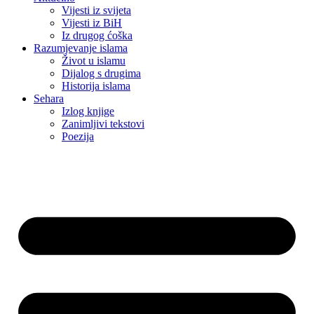
Vijesti iz svijeta
Vijesti iz BiH
Iz drugog ćoška
Razumjevanje islama
Život u islamu
Dijalog s drugima
Historija islama
Sehara
Izlog knjige
Zanimljivi tekstovi
Poezija