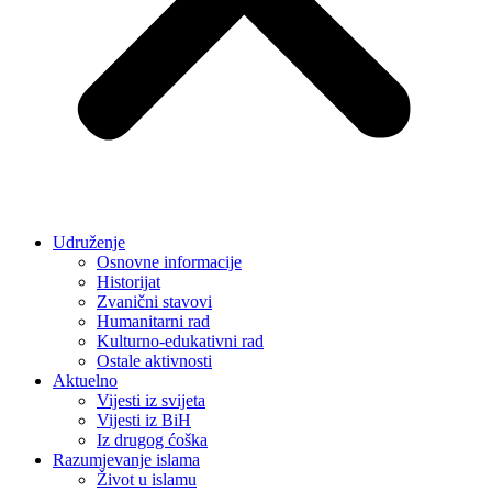
Udruženje
Osnovne informacije
Historijat
Zvanični stavovi
Humanitarni rad
Kulturno-edukativni rad
Ostale aktivnosti
Aktuelno
Vijesti iz svijeta
Vijesti iz BiH
Iz drugog ćoška
Razumjevanje islama
Život u islamu