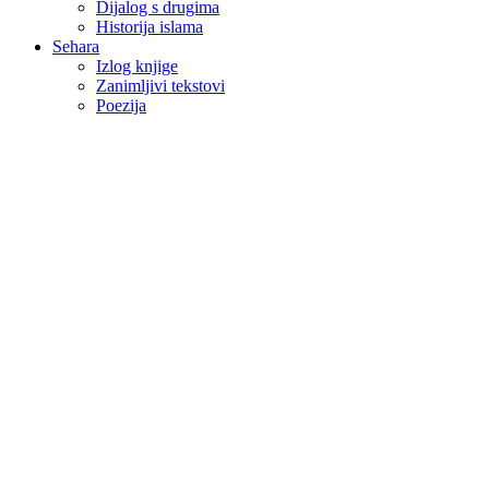
Dijalog s drugima
Historija islama
Sehara
Izlog knjige
Zanimljivi tekstovi
Poezija