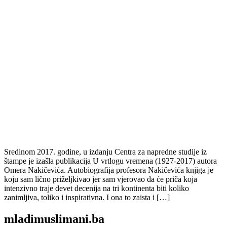
Sredinom 2017. godine, u izdanju Centra za napredne studije iz
štampe je izašla publikacija U vrtlogu vremena (1927-2017) autora
Omera Nakičevića. Autobiografija profesora Nakičevića knjiga je
koju sam lično priželjkivao jer sam vjerovao da će priča koja
intenzivno traje devet decenija na tri kontinenta biti koliko
zanimljiva, toliko i inspirativna. I ona to zaista i […]
mladimuslimani.ba