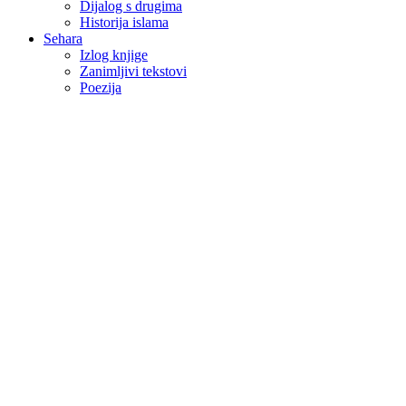
Dijalog s drugima
Historija islama
Sehara
Izlog knjige
Zanimljivi tekstovi
Poezija