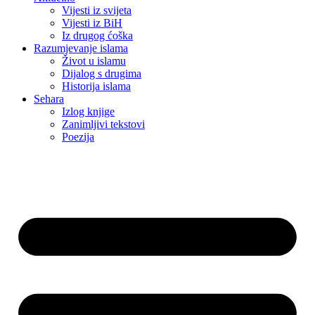
Vijesti iz svijeta
Vijesti iz BiH
Iz drugog ćoška
Razumjevanje islama
Život u islamu
Dijalog s drugima
Historija islama
Sehara
Izlog knjige
Zanimljivi tekstovi
Poezija