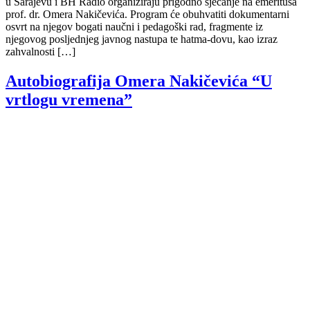
u Sarajevu i BH Radio organiziraju prigodno sjećanje na emeritusa
prof. dr. Omera Nakičevića. Program će obuhvatiti dokumentarni
osvrt na njegov bogati naučni i pedagoški rad, fragmente iz
njegovog posljednjeg javnog nastupa te hatma-dovu, kao izraz
zahvalnosti […]
Autobiografija Omera Nakičevića “U
vrtlogu vremena”