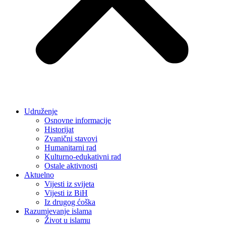
Udruženje
Osnovne informacije
Historijat
Zvanični stavovi
Humanitarni rad
Kulturno-edukativni rad
Ostale aktivnosti
Aktuelno
Vijesti iz svijeta
Vijesti iz BiH
Iz drugog ćoška
Razumjevanje islama
Život u islamu