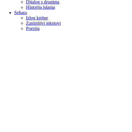
Dijalog s drugima
Historija islama
Sehara
Izlog knjige
Zanimljivi tekstovi
Poezija