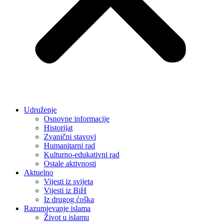
Udruženje
Osnovne informacije
Historijat
Zvanični stavovi
Humanitarni rad
Kulturno-edukativni rad
Ostale aktivnosti
Aktuelno
Vijesti iz svijeta
Vijesti iz BiH
Iz drugog ćoška
Razumjevanje islama
Život u islamu