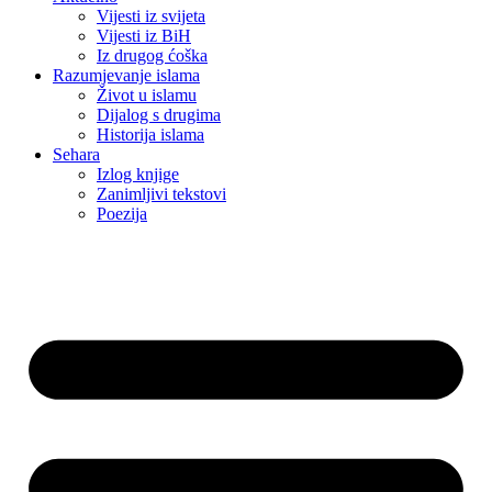
Vijesti iz svijeta
Vijesti iz BiH
Iz drugog ćoška
Razumjevanje islama
Život u islamu
Dijalog s drugima
Historija islama
Sehara
Izlog knjige
Zanimljivi tekstovi
Poezija