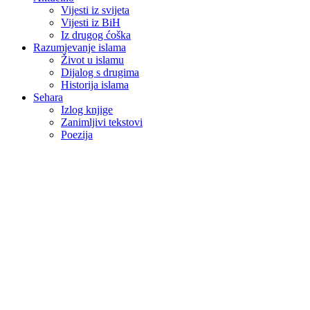
Vijesti iz svijeta
Vijesti iz BiH
Iz drugog ćoška
Razumjevanje islama
Život u islamu
Dijalog s drugima
Historija islama
Sehara
Izlog knjige
Zanimljivi tekstovi
Poezija