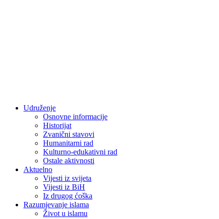
Udruženje
Osnovne informacije
Historijat
Zvanični stavovi
Humanitarni rad
Kulturno-edukativni rad
Ostale aktivnosti
Aktuelno
Vijesti iz svijeta
Vijesti iz BiH
Iz drugog ćoška
Razumjevanje islama
Život u islamu